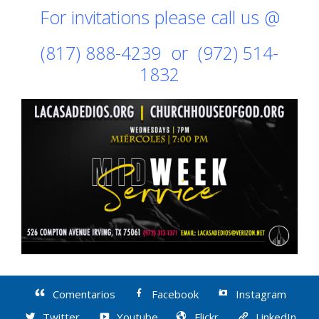
For invitations please call us @
(817) 888-4239 or (972) 514-
1832
Comentarios
Facebook
Instagram
Twitter
Youtube
Flickr
LinkedIn